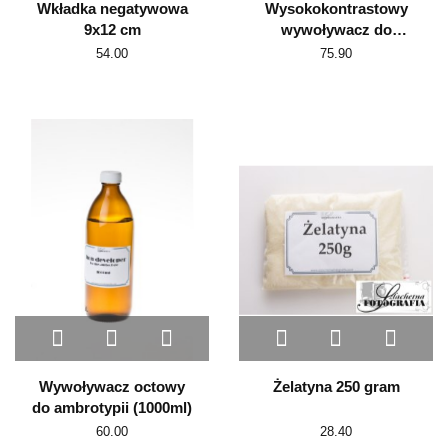
Wkładka negatywowa
Wysokokontrastowy
9x12 cm
wywoływacz do
ambrotypii -nr3 (500ml)
54.00
75.90
Wywoływacz octowy
Żelatyna 250 gram
do ambrotypii (1000ml)
60.00
28.40