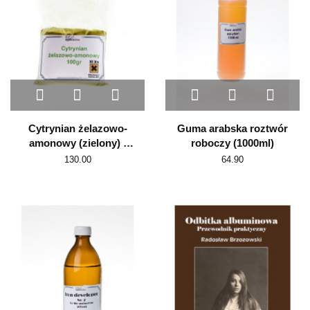
Cytrynian żelazowo-
Guma arabska roztwór
amonowy (zielony) -
roboczy (1000ml)
100 g
130.00
64.90