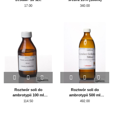
17.00
340.00
Roztwór soli do
Roztwór soli do
ambrotypii 100 ml
ambrotypii 500 ml
(uczulacz
(uczulacz
114.50
492.00
kolodionowy)
kolodionowy)