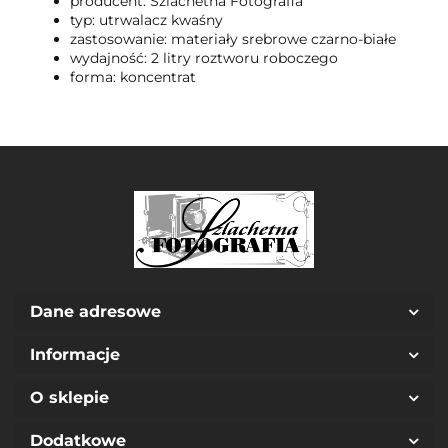
producent: Szlachetna Fotografia
typ: utrwalacz kwaśny
zastosowanie: materiały srebrowe czarno-białe
wydajność: 2 litry roztworu roboczego
forma: koncentrat
Dane adresowe
Informacje
O sklepie
Dodatkowe