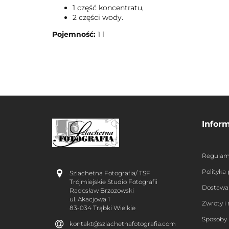
1 część koncentratu,
2 części wody.
Pojemność:
1 l
Infor
Regulam
Polityka
Szlachetna Fotografia/ TSF
Trójmiejskie Studio Fotografii
Dostawa
Radosław Brzozowski
ul. Akacjowa 1
Zwroty i
83-034 Trąbki Wielkie
Sposoby 
kontakt@szlachetnafotografia.com