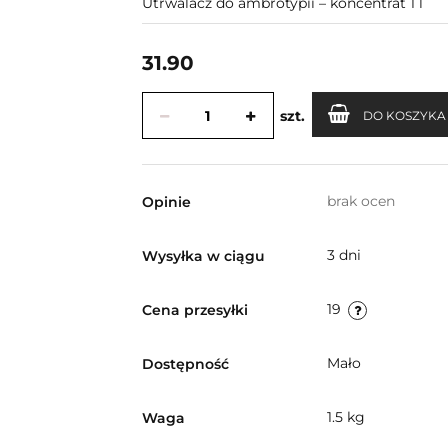
Utrwalacz do ambrotypii – koncentrat 1 l
31.90
szt.
DO KOSZYKA
brak ocen
Opinie
3 dni
Wysyłka w ciągu
19
Cena przesyłki
Mało
Dostępność
1.5 kg
Waga