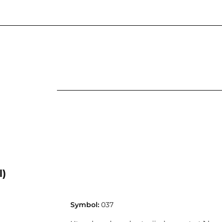
CZNE
ANALOG
KSIĄŻKI
PAPIERY I FOLIE
WARSZTATY
ARCHIWIZACJA
KSIĄŻKI
PAPIERY I FOLIE
NARZĘDZIA
ODCZYNNIKI
l)
Symbol:
037