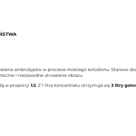
EŃSTWA
alania ambrotypów w procesie mokrego kolodionu. Stanowi dos
teczne i niezawodne utrwalanie obrazu.
dą w proporcji
1:2
. Z 1 litra koncentratu otrzymuje się
3 litry go