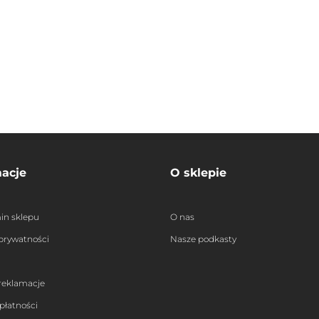
macje
O sklepie
in sklepu
O nas
 prywatności
Nasze podkasty
 reklamacje
płatności