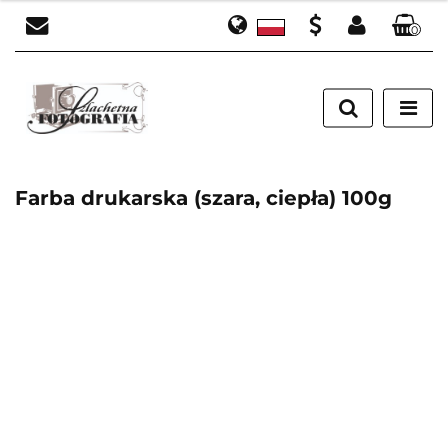
0
Polski
Zaloguj się
PLN
English
Zarejestruj się
EUR
Dodaj zgłoszenie
Farba drukarska (szara, ciepła) 100g