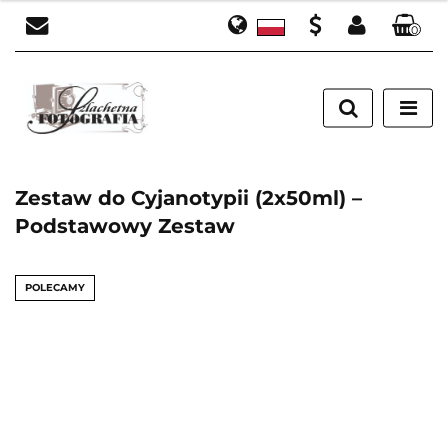
0
Polski
Zaloguj się
PLN
English
Zarejestruj się
EUR
Dodaj zgłoszenie
Zestaw do Cyjanotypii (2x50ml) –
Podstawowy Zestaw
POLECAMY