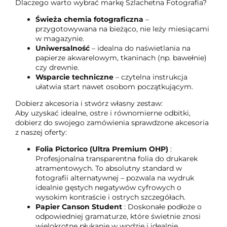
Dlaczego warto wybrać markę Szlachetna Fotografia?
Świeża chemia fotograficzna
–
przygotowywana na bieżąco, nie leży miesiącami
w magazynie.
Uniwersalność
– idealna do naświetlania na
papierze akwarelowym, tkaninach (np. bawełnie)
czy drewnie.
Wsparcie techniczne
– czytelna instrukcja
ułatwia start nawet osobom początkującym.
Dobierz akcesoria i stwórz własny zestaw:
Aby uzyskać idealne, ostre i równomierne odbitki,
dobierz do swojego zamówienia sprawdzone akcesoria
z naszej oferty:
Folia Pictorico (Ultra Premium OHP)
:
Profesjonalna transparentna folia do drukarek
atramentowych. To absolutny standard w
fotografii alternatywnej – pozwala na wydruk
idealnie gęstych negatywów cyfrowych o
wysokim kontraście i ostrych szczegółach.
Papier Canson Student
: Doskonałe podłoże o
odpowiedniej gramaturze, które świetnie znosi
wielokrotne płukanie w wodzie i idealnie