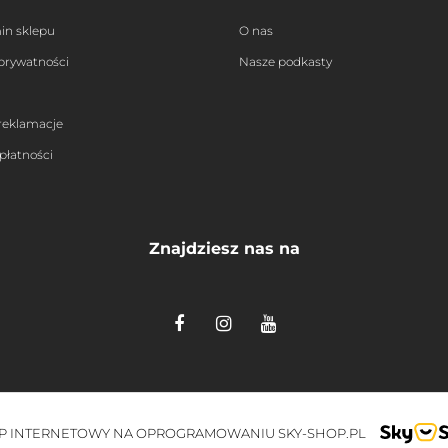
in sklepu
O nas
 prywatności
Nasze podkasty
 reklamacje
płatności
Znajdziesz nas na
P INTERNETOWY NA OPROGRAMOWANIU SKY-SHOP.PL