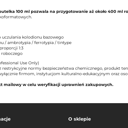
butelka 100 ml pozwala na przygotowanie aż około 400 ml r
elkoformatowych.
 uczulania kolodionu bazowego
 / ambrotypia / ferrotypia / tintype
roporcji 1:3
u roboczego
fessional Use Only)
az restrykcyjne normy bezpieczeństwa chemicznego, produkt te
wyłącznie firmom, instytucjom kulturalno-edukacyjnym oraz 
t mailowy w celu weryfikacji uprawnień zakupowych.
macje
O sklepie