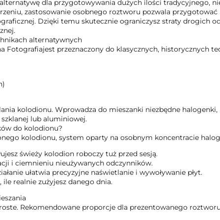
alternatywę dla przygotowywania dużych ilości tradycyjnego, n
rzeniu, zastosowanie osobnego roztworu pozwala przygotować k
otograficznej. Dzięki temu skutecznie ograniczysz straty drogic
znej.
chnikach alternatywnych
Fotografiajest przeznaczony do klasycznych, historycznych tech
h)
ania kolodionu. Wprowadza do mieszanki niezbędne halogenki, k
 szklanej lub aluminiowej.
ków do kolodionu?
onego kolodionu, system oparty na osobnym koncentracie halo
jesz świeży kolodion roboczy tuż przed sesją.
acji i ciemnieniu nieużywanych odczynników.
ziałanie ułatwia precyzyjne naświetlanie i wywoływanie płyt.
, ile realnie zużyjesz danego dnia.
ieszania
proste. Rekomendowane proporcje dla prezentowanego roztworu