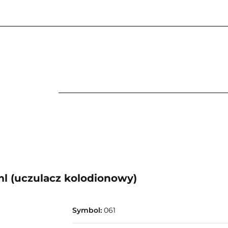
CZNE
ANALOG
KSIĄŻKI
PAPIERY I FOLIE
WARSZTATY
ARCHIWIZACJA
KSIĄŻKI
PAPIERY I FOLIE
NARZĘDZIA
ODCZYNNIKI
ml (uczulacz kolodionowy)
Symbol:
061