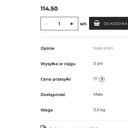
114.50
szt.
DO KOSZYKA
brak ocen
Opinie
3 dni
Wysyłka w ciągu
17
Cena przesyłki
Mało
Dostępność
0.5 kg
Waga