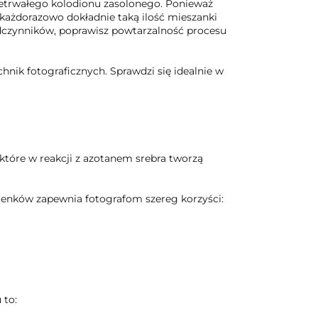
ietrwałego kolodionu zasolonego. Ponieważ
ażdorazowo dokładnie taką ilość mieszanki
h odczynników, poprawisz powtarzalność procesu
nik fotograficznych. Sprawdzi się idealnie w
tóre w reakcji z azotanem srebra tworzą
genków zapewnia fotografom szereg korzyści:
 to: