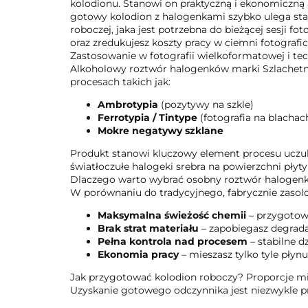
kolodionu. Stanowi on praktyczną i ekonomiczną 
gotowy kolodion z halogenkami szybko ulega sta
roboczej, jaka jest potrzebna do bieżącej sesji f
oraz zredukujesz koszty pracy w ciemni fotografic
Zastosowanie w fotografii wielkoformatowej i te
Alkoholowy roztwór halogenków marki Szlachetna 
procesach takich jak:
Ambrotypia
(pozytywy na szkle)
Ferrotypia / Tintype
(fotografia na blachac
Mokre negatywy szklane
Produkt stanowi kluczowy element procesu uczul
światłoczułe halogeki srebra na powierzchni płyty
Dlaczego warto wybrać osobny roztwór halogen
W porównaniu do tradycyjnego, fabrycznie zasol
Maksymalna świeżość chemii
– przygotowu
Brak strat materiału
– zapobiegasz degrad
Pełna kontrola nad procesem
– stabilne d
Ekonomia pracy
– mieszasz tylko tyle płynu
Jak przygotować kolodion roboczy? Proporcje m
Uzyskanie gotowego odczynnika jest niezwykle 