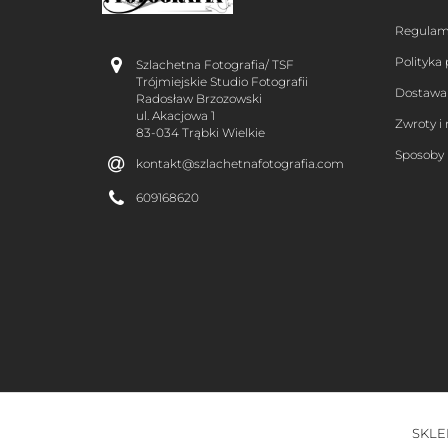
Regulam
Polityka
Szlachetna Fotografia/ TSF
Trójmiejskie Studio Fotografii
Dostawa
Radosław Brzozowski
ul. Akacjowa 1
Zwroty i
83-034 Trąbki Wielkie
Sposoby 
kontakt@szlachetnafotografia.com
609168620
SKLE