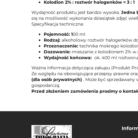
Kolodion 2% : roztwór halogenków = 3 : 1
Wydajność produktu jest bardzo wysoka.
Jedna 
się na możliwość wykonania dziesiątek zdjęć wi
Specyfikacja techniczna:
Pojemność: 1
00 ml
Rodzaj:
alkoholowy roztwór halogenków do
Przeznaczenie:
technika mokrego kolodionu
Dozowanie:
mieszanie z kolodionem 2% w p
Wydajność końcowa:
ok. 400 ml roztwor
Ważna informacja dotycząca zakupu (Produkt Pro
Ze względu na obowiązujące przepisy prawne or
(dla osób prywatnych)
. Może być sprzedawany 
gospodarczą.
Przed złożeniem zamówienia prosimy o kontak
Infor