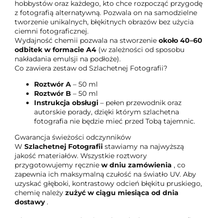
hobbystów oraz każdego, kto chce rozpocząć przygodę
z fotografią alternatywną. Pozwala on na samodzielne
tworzenie unikalnych, błękitnych obrazów bez użycia
ciemni fotograficznej.
Wydajność chemii pozwala na stworzenie
około 40–60
odbitek w formacie A4
(w zależności od sposobu
nakładania emulsji na podłoże).
Co zawiera zestaw od Szlachetnej Fotografii?
Roztwór A
– 50 ml
Roztwór B
– 50 ml
Instrukcja obsługi
– pełen przewodnik oraz
autorskie porady, dzięki którym szlachetna
fotografia nie będzie mieć przed Tobą tajemnic.
Gwarancja świeżości odczynników
W
Szlachetnej Fotografii
stawiamy na najwyższą
jakość materiałów. Wszystkie roztwory
przygotowujemy ręcznie
w dniu zamówienia
, co
zapewnia ich maksymalną czułość na światło UV. Aby
uzyskać głęboki, kontrastowy odcień błękitu pruskiego,
chemię należy
zużyć w ciągu miesiąca od dnia
dostawy
.