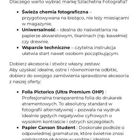
Dlaczego warto wybrać markę Szlachetna Fotografia?
Świeża chemia fotograficzna
–
przygotowywana na bieżąco, nie leży miesiącami
w magazynie.
Uniwersalność
– idealna do naświetlania na
papierze akwarelowym, tkaninach (np. bawełnie)
czy drewnie.
Wsparcie techniczne
– czytelna instrukcja
ułatwia start nawet osobom początkującym.
Dobierz akcesoria i stwórz własny zestaw:
Aby uzyskać idealne, ostre i równomierne odbitki,
dobierz do swojego zamówienia sprawdzone akcesoria
z naszej oferty:
Folia Pictorico (Ultra Premium OHP)
:
Profesjonalna transparentna folia do drukarek
atramentowych. To absolutny standard w
fotografii alternatywnej – pozwala na wydruk
idealnie gęstych negatywów cyfrowych o
wysokim kontraście i ostrych szczegółach.
Papier Canson Student
: Doskonałe podłoże o
odpowiedniej gramaturze, które świetnie znosi
wielokrotne płukanie w wodzie i idealnie