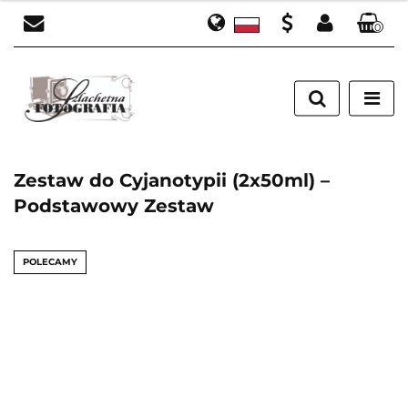
0
Polski
Zaloguj się
PLN
English
Zarejestruj się
EUR
Dodaj zgłoszenie
Zestaw do Cyjanotypii (2x50ml) –
Podstawowy Zestaw
POLECAMY