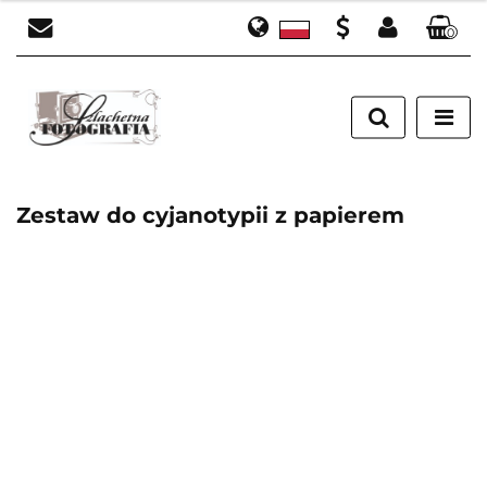
0
Polski
Zaloguj się
PLN
English
Zarejestruj się
EUR
Dodaj zgłoszenie
Zestaw do cyjanotypii z papierem