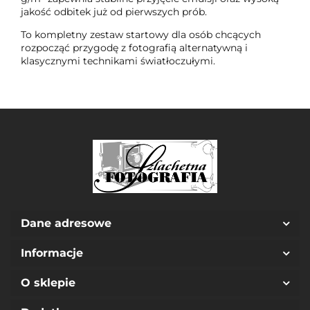
jakość odbitek już od pierwszych prób.
To kompletny zestaw startowy dla osób chcących
rozpocząć przygodę z fotografią alternatywną i
klasycznymi technikami światłoczułymi.
Dane adresowe
Informacje
O sklepie