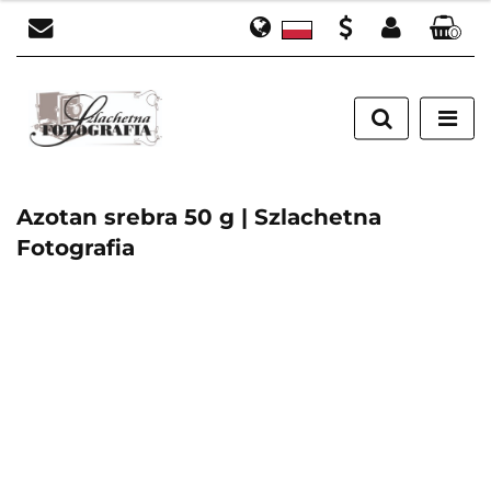
0
Polski
Zaloguj się
PLN
English
Zarejestruj się
EUR
Dodaj zgłoszenie
Azotan srebra 50 g | Szlachetna
Fotografia